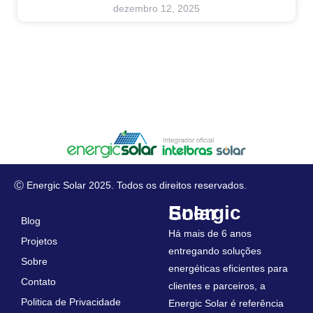
dezembro 12, 2025
Ⓒ Energic Solar 2025. Todos os direitos reservados.
Energic Solar
Blog
Há mais de 6 anos
Projetos
entregando soluções
Sobre
energéticas eficientes para
Contato
clientes e parceiros, a
Politica de Privacidade
Energic Solar é referência